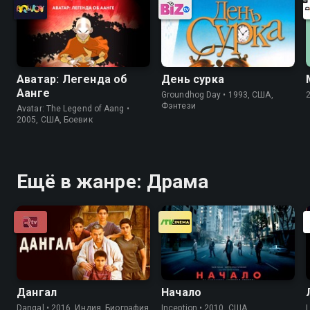
Аватар: Легенда об
День сурка
Аанге
Groundhog Day • 1993, США,
Фэнтези
Avatar: The Legend of Aang •
2005, США, Боевик
Ещё в жанре: Драма
Дангал
Начало
Dangal • 2016, Индия, Биография
Inception • 2010, США,