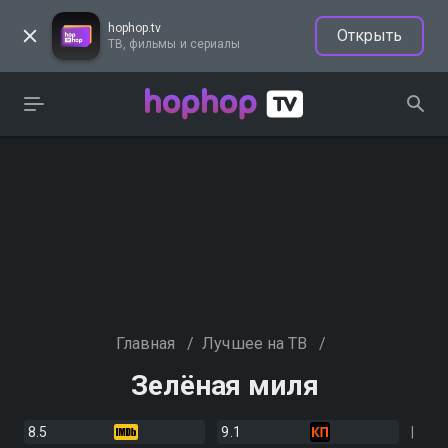
hophop.tv
Открыть
ТВ, фильмы и сериалы
Главная
/
Лучшее на ТВ
/
Зелёная миля
8.5
9.1