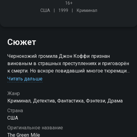
16+
США
1999
Криминал
Сюжет
Чернокожий громила Джон Коффи признан
виновным в страшных преступлениях и приговорён
к смерти. Но вскоре повидавший многое тюремщик
Пол Эджкомб понимает, что заключённый обладает
Читать дальше
добрым сердцем, мистической силой и, скорей
всего, он невиновен
Жанр
Криминал, Детектив, Фантастика, Фэнтези, Драма
Страна
США
Оригинальное название
The Green Mile