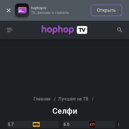
hophop.tv
Открыть
ТВ, фильмы и сериалы
Главная
/
Лучшее на ТВ
/
Селфи
5.7
6.0