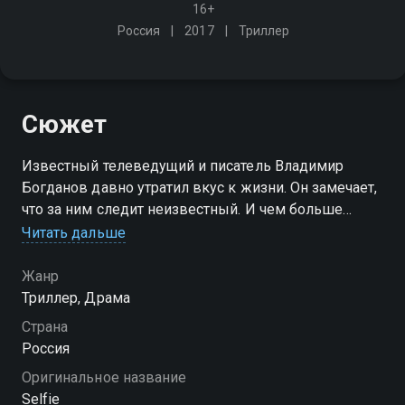
16+
Россия
2017
Триллер
Сюжет
Известный телеведущий и писатель Владимир
Богданов давно утратил вкус к жизни. Он замечает,
что за ним следит неизвестный. И чем больше
герой узнаёт о преследователе, тем быстрее и
Читать дальше
необратимее теряет связь с реальностью…
Жанр
Триллер, Драма
Страна
Россия
Оригинальное название
Selfie