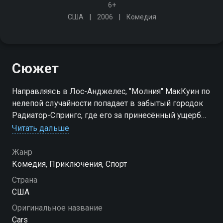
6+
США
2006
Комедия
Сюжет
Направляясь в Лос-Анджелес, "Молния" МакКуин по
нелепой случайности попадает в забытый городок
Радиатор-Спрингс, где его за принесённый ущерб
заставляют отремонтировать дорогу. Но время на
Читать дальше
исходе - МакКуину нужно успеть на финальную
гонку!
Жанр
Комедия, Приключения, Спорт
Страна
США
Оригинальное название
Cars