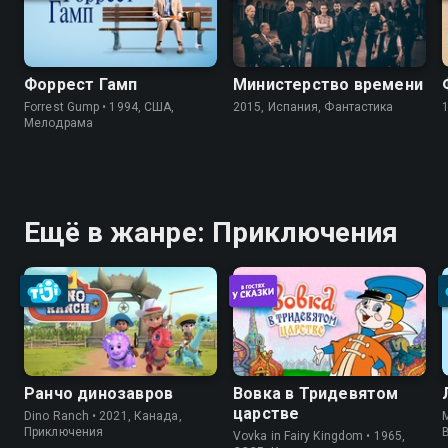
Форрест Гамп
Министерство времени
Forrest Gump • 1994, США,
2015, Испания, Фантастика
Мелодрама
Ещё в жанре: Приключения
Ранчо динозавров
Вовка в Тридевятом
царстве
Dino Ranch • 2021, Канада,
Приключения
Vovka in Fairy Kingdom • 1965,