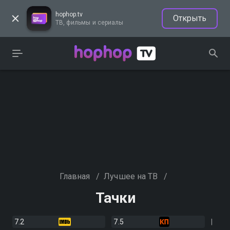
hophop.tv
Открыть
ТВ, фильмы и сериалы
Главная
/
Лучшее на ТВ
/
Тачки
7.2
7.5