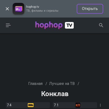
hophop.tv
Открыть
ТВ, фильмы и сериалы
Главная
/
Лучшее на ТВ
/
Конклав
7.4
7.1