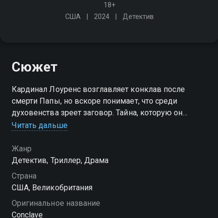
18+
США
2024
Детектив
Сюжет
Кардинал Лоуренс возглавляет конклав после
смерти Папы, но вскоре понимает, что среди
духовенства зреет заговор. Тайна, которую он
раскрывает, может изменить судьбу Церкви и
Читать дальше
поставить под угрозу весь процесс избрания
Жанр
Детектив, Триллер, Драма
Страна
США, Великобритания
Оригинальное название
Conclave