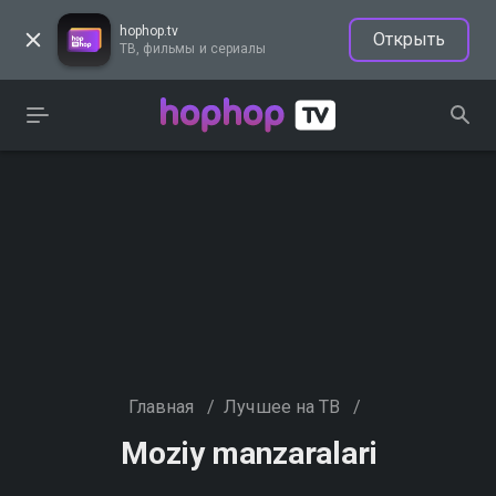
hophop.tv
Открыть
ТВ, фильмы и сериалы
Главная
/
Лучшее на ТВ
/
Moziy manzaralari