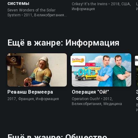
системы
Crikey! It's the Irwins • 2018, США,
L
Информация
Seven Wonders of the Solar
System • 2011, Великобритания,
Информация
Ещё в жанре: Информация
Реванш Вермеера
Операция "Ой!"
2017, Франция, Информация
Operation Ouch! • 2012,
Великобритания, Медицина
B
Ещё в жанре: Общество