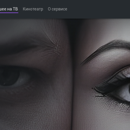
шее на ТВ
Кинотеатр
О сервисе