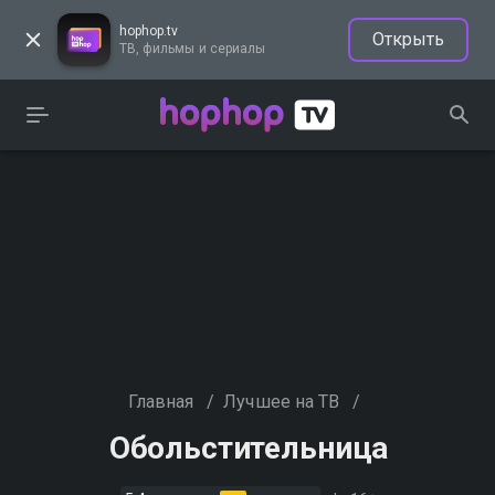
hophop.tv
Открыть
ТВ, фильмы и сериалы
Главная
/
Лучшее на ТВ
/
Обольстительница