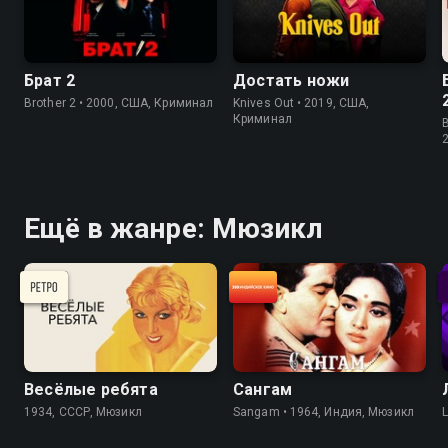
Брат 2
Достать ножи
Brother 2 • 2000, США, Криминал
Knives Out • 2019, США,
Криминал
B
Ещё в жанре: Мюзикл
Весёлые ребята
Сангам
1934, СССР, Мюзикл
Sangam • 1964, Индия, Мюзикл