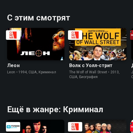
С этим смотрят
Леон
Волк с Уолл-стрит
Leon • 1994, США, Криминал
The Wolf of Wall Street • 2013,
J
США, Биография
Ещё в жанре: Криминал