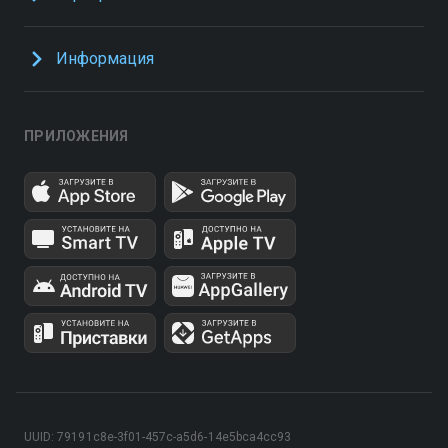
Информация
ПРИЛОЖЕНИЯ
UUID: 79191c8e-3f01-457c-a5d6-14e5bca4cc93