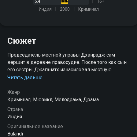
5.4
16+
Индия
2000
Криминал
Сюжет
Председатель местной управы Дханрадж сам
вершит в деревне правосудие. После того как сын
его сестры Джаганатх изнасиловал местную
красавицу, он заставляет его жениться на
Читать дальше
опозоренной девушке
Жанр
Криминал, Мюзикл, Мелодрама, Драма
Страна
Индия
Оригинальное название
Bulandi