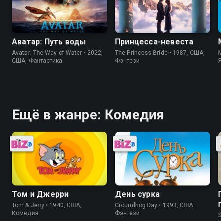
Аватар: Путь воды
Принцесса-невеста
Avatar: The Way of Water • 2022,
The Princess Bride • 1987, США,
M
США, Фантастика
Фэнтези
Ещё в жанре: Комедия
Том и Джерри
День сурка
Tom & Jerry • 1940, США,
Groundhog Day • 1993, США,
Комедия
Фэнтези
S