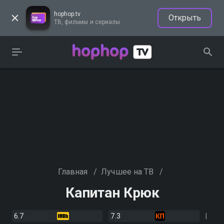
hophop.tv
Открыть
ТВ, фильмы и сериалы
Главная
/
Лучшее на ТВ
/
Капитан Крюк
6.7
7.3