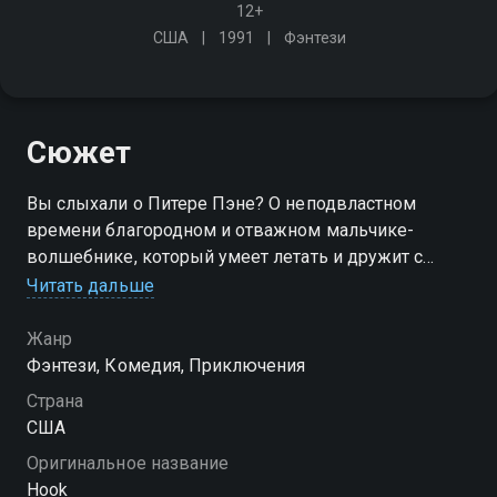
12+
США
1991
Фэнтези
Сюжет
Вы слыхали о Питере Пэне? О неподвластном
времени благородном и отважном мальчике-
волшебнике, который умеет летать и дружит с
феями? Что с ним сейчас? Он всё-таки повзрослел и
Читать дальше
стал совсем другим, даже имя сменил…
Жанр
Фэнтези, Комедия, Приключения
Страна
США
Оригинальное название
Hook