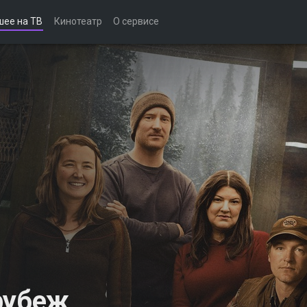
шее на ТВ
Кинотеатр
О сервисе
рубеж