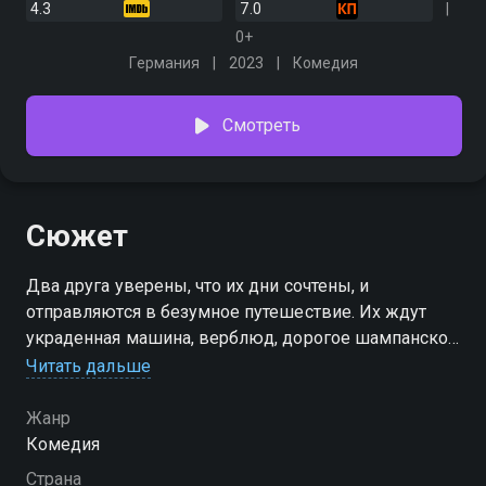
4.3
7.0
0+
Германия
2023
Комедия
Смотреть
Сюжет
Два друга уверены, что их дни сочтены, и
отправляются в безумное путешествие. Их ждут
украденная машина, верблюд, дорогое шампанское
и признания, которые они откладывали всю жизнь
Читать дальше
Жанр
Комедия
Страна