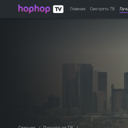
Главная
Смотреть ТВ
Луч
Главная
/
Лучшее на ТВ
/