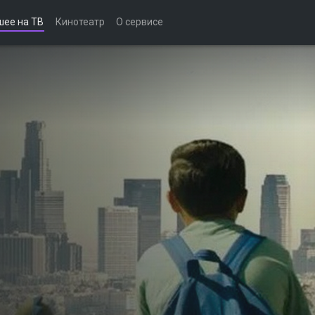
шее на ТВ
Кинотеатр
О сервисе