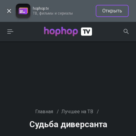
hophop.tv
Открыть
ТВ, фильмы и сериалы
Главная
/
Лучшее на ТВ
/
Судьба диверсанта