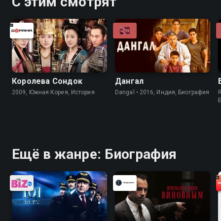
С этим смотрят
Королева Сондок
Дангал
2009, Южная Корея, История
Dangal • 2016, Индия, Биография
R
Ещё в жанре: Биография