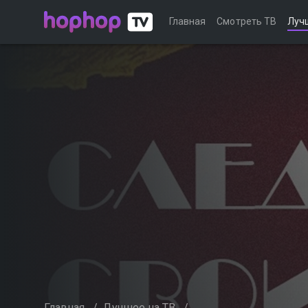
Главная
Смотреть ТВ
Луч
Главная
/
Лучшее на ТВ
/