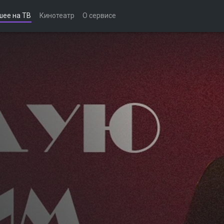
шее на ТВ
Кинотеатр
О сервисе