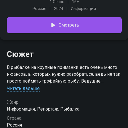
1 Сезон
16+
Россия
2024
Информация
Смотреть
Сюжет
В рыбалке на крупные приманки есть очень много
нюансов, в которых нужно разобраться, ведь не так
просто поймать трофейную рыбу. Ведущие
программы расскажут и покажут, как ловить
Читать дальше
крупную щуку на здоровенные приманки
Жанр
Информация, Репортаж, Рыбалка
Страна
Россия