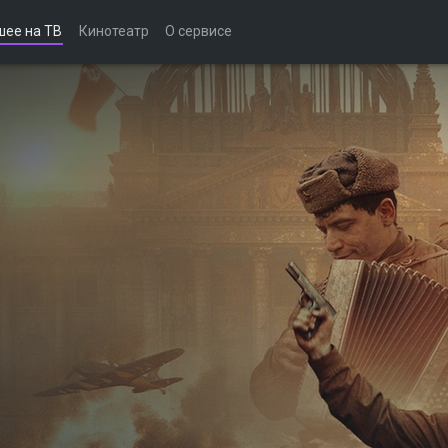
шее на ТВ
Кинотеатр
О сервисе