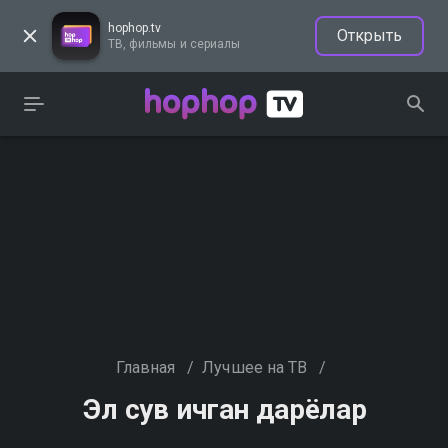
hophop.tv
Открыть
ТВ, фильмы и сериалы
Главная
/
Лучшее на ТВ
/
Эл сув ичган дарёлар