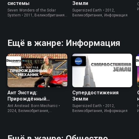
системы
Земли
C
Seven Wonders of the Solar
Supersized Earth • 2012,
System • 2011, Великобритания,
Великобритания, Информация
Информация
Ещё в жанре: Информация
Ант Энстид:
Супердостижения
Прирождённый
Земли
механик
Ant Anstead: Born Mechanic •
Supersized Earth • 2012,
H
2024, Великобритания,
Великобритания, Информация
Информация
Ещё в жанре: Общество