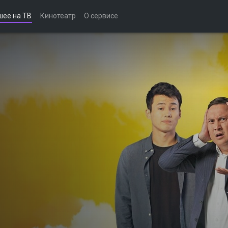
шее на ТВ
Кинотеатр
О сервисе