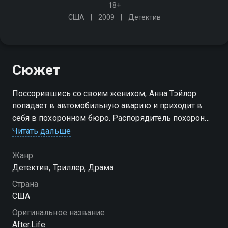
18+
США
2009
Детектив
Сюжет
Поссорившись со своим женихом, Анна Тэйлор
попадает в автомобильную аварию и приходит в
себя в похоронном бюро. Распорядитель похорон
уверяет Анну, что она мертва, и что ему необходимо
Читать дальше
подготовить тело к церемонии погребения
Жанр
Детектив, Триллер, Драма
Страна
США
Оригинальное название
After.Life