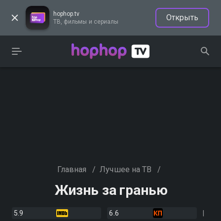
hophop.tv
Открыть
ТВ, фильмы и сериалы
Главная
/
Лучшее на ТВ
/
Жизнь за гранью
5.9
6.6