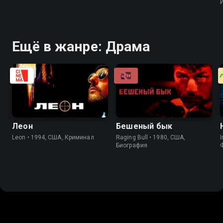
Ещё в жанре: Драма
Леон
Бешеный бык
Leon • 1994, США, Криминал
Raging Bull • 1980, США,
I
Биография