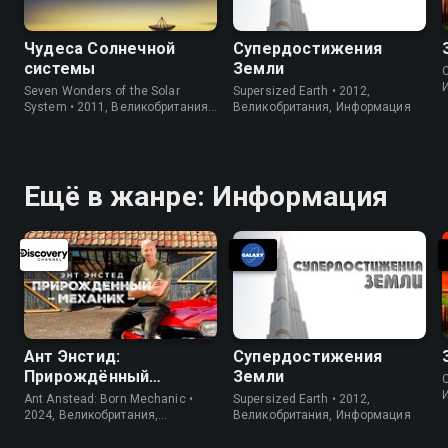
Чудеса Солнечной
Супердостижения
системы
Земли
C
Seven Wonders of the Solar
Supersized Earth • 2012,
System • 2011, Великобритания,
Великобритания, Информация
Информация
Ещё в жанре: Информация
Ант Энстид:
Супердостижения
Прирождённый
Земли
C
механик
Ant Anstead: Born Mechanic •
Supersized Earth • 2012,
2024, Великобритания,
Великобритания, Информация
Информация