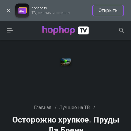
hophop.tv
Открыть
ТВ, фильмы и сериалы
Главная
/
Лучшее на ТВ
/
Осторожно хрупкое. Пруды
Ла Бренн