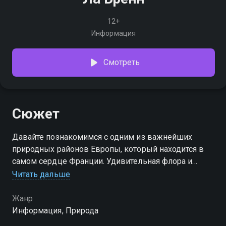
12+
Информация
Смотреть
Сюжет
Давайте познакомимся с одним из важнейших
природных районов Европы, который находится в
самом сердце Франции. Удивительная флора и
фауна, нетронутые ландшафты - документальный
Читать дальше
фильм показывает природу глазами фотографа-
натуралиста
Жанр
Информация, Природа