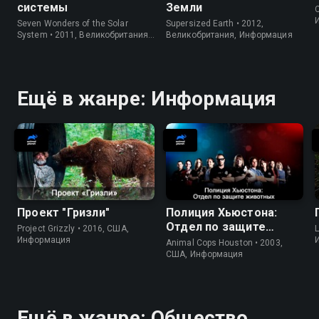
системы
Земли
C
Seven Wonders of the Solar
Supersized Earth • 2012,
System • 2011, Великобритания,
Великобритания, Информация
Информация
Ещё в жанре: Информация
Проект "Гризли"
Полиция Хьюстона:
Отдел по защите
Project Grizzly • 2016, США,
L
животных
Информация
Animal Cops Houston • 2003,
США, Информация
Ещё в жанре: Общество