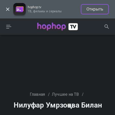
hophop.tv
Открыть
ТВ, фильмы и сериалы
Главная
/
Лучшее на ТВ
/
Нилуфар Умрзоқова Билан