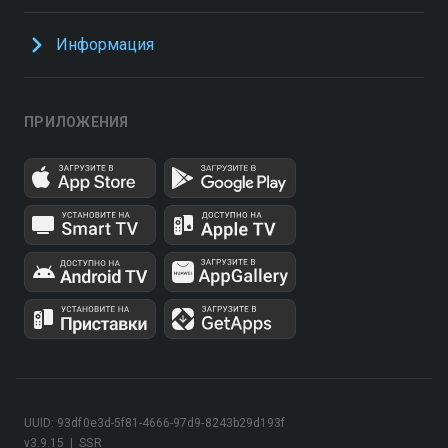
Информация
ПРИЛОЖЕНИЯ
UUID: 93df0e3d-5f81-4666-97d9-8243b29d193f
v3.9.15
|
SSR