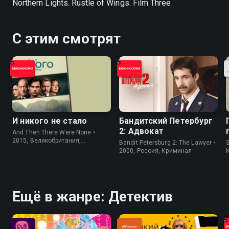
Northern Lights. Rustle of Wings. Film Three
С этим смотрят
И никого не стало
Бандитский Петербург
2: Адвокат
And Then There Were None •
2015, Великобритания,
Bandit Petersburg 2: The Lawyer •
S
Криминал
2000, Россия, Криминал
Ещё в жанре: Детектив