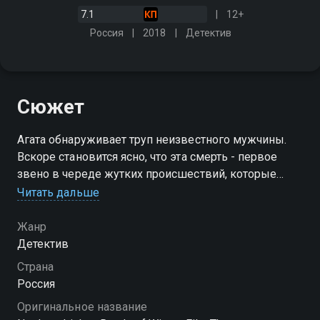
7.1
12+
Россия
2018
Детектив
Сюжет
Агата обнаруживает труп неизвестного мужчины.
Вскоре становится ясно, что эта смерть - первое
звено в череде жутких происшествий, которые
заставляют Агату и её помощницу вспомнить
Читать дальше
древние легенды о вампирах
Жанр
Детектив
Страна
Россия
Оригинальное название