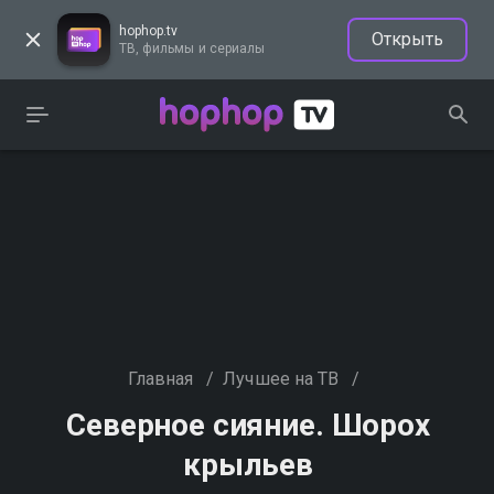
hophop.tv
Открыть
ТВ, фильмы и сериалы
Главная
/
Лучшее на ТВ
/
Северное сияние. Шорох
крыльев