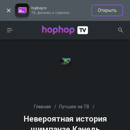
hophop.tv
Открыть
ТВ, фильмы и сериалы
Главная
/
Лучшее на ТВ
/
Невероятная история
шимпанзе Канель