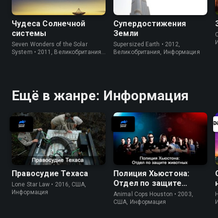
Чудеса Солнечной
Супердостижения
системы
Земли
C
Seven Wonders of the Solar
Supersized Earth • 2012,
System • 2011, Великобритания,
Великобритания, Информация
Информация
Ещё в жанре: Информация
Правосудие Техаса
Полиция Хьюстона:
Отдел по защите
Lone Star Law • 2016, США,
животных
Информация
Animal Cops Houston • 2003,
H
США, Информация