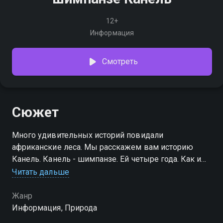
12+
Информация
Смотреть
Сюжет
Много удивительных историй повидали
африканские леса. Мы расскажем вам историю
Канель. Канель - шимпанзе. Ей четыре года. Как и
все шимпанзе ее возраста, она исследует
Читать дальше
удивительный мир вокруг. Но Канель необычная
шимпанзе…
Жанр
Информация, Природа