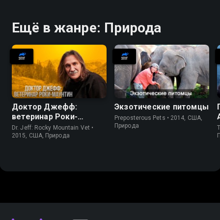
Ещё в жанре: Природа
Доктор Джефф:
Экзотические питомцы
ветеринар Роки-
Preposterous Pets • 2014, США,
Маунтин
Природа
Dr. Jeff: Rocky Mountain Vet •
T
2015, США, Природа