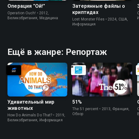
Операция "Ой!"
Затерянные файлы о
криптидах
Operation Ouch! • 2012,
C
Великобритания, Медицина
Lost Monster Files • 2024, США,
Информация
Ещё в жанре: Репортаж
Удивительный мир
51%
животных
The 51 percent • 2013, Франция,
O
Обзор
How Do Animals Do That? • 2019,
Великобритания, Информация