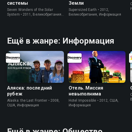
системы
Земли
C
Seven Wonders of the Solar
Supersized Earth • 2012,
System • 2011, Великобритания,
Великобритания, Информация
Информация
Ещё в жанре: Информация
Аляска: последний
Отель. Миссия
рубеж
невыполнима
O
Alaska: the Last Frontier • 2008,
Hotel Impossible • 2012, США,
США, Информация
Информация
Ещё в жанре: Общество