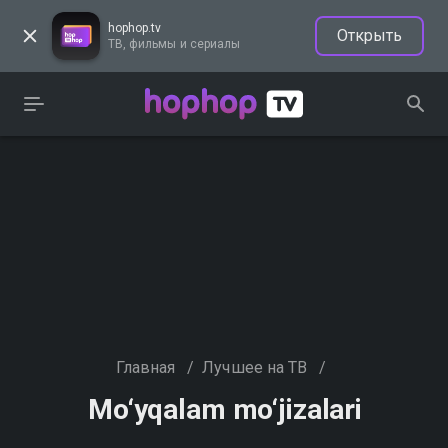
hophop.tv
Открыть
ТВ, фильмы и сериалы
Главная
/
Лучшее на ТВ
/
Mo‘yqalam mo‘jizalari