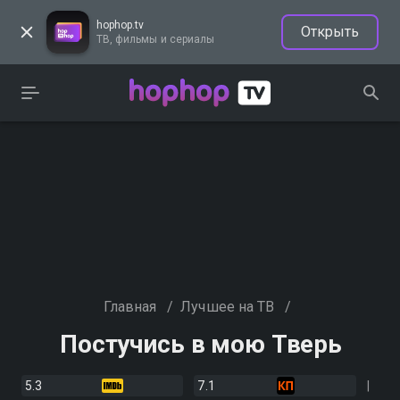
hophop.tv
Открыть
ТВ, фильмы и сериалы
Главная
/
Лучшее на ТВ
/
Постучись в мою Тверь
5.3
7.1