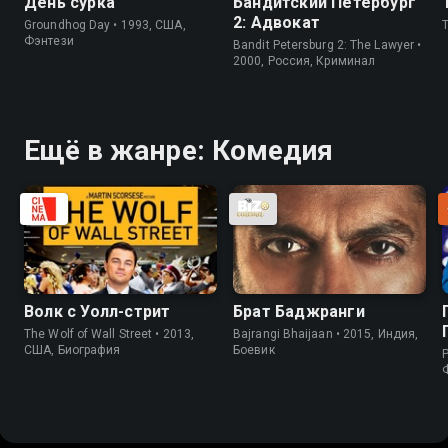
День сурка
Бандитский Петербург
2: Адвокат
Groundhog Day • 1993, США,
Фэнтези
Bandit Petersburg 2: The Lawyer •
2000, Россия, Криминал
Ещё в жанре: Комедия
Волк с Уолл-стрит
Брат Баджранги
The Wolf of Wall Street • 2013,
Bajrangi Bhaijaan • 2015, Индия,
США, Биография
Боевик
P