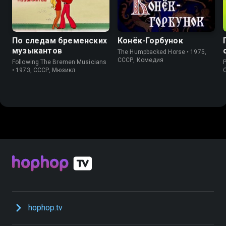
По следам бременских
Конёк-Горбунок
музыкантов
The Humpbacked Horse • 1975,
СССР, Комедия
Following The Bremen Musicians
P
• 1973, СССР, Мюзикл
hophop.tv