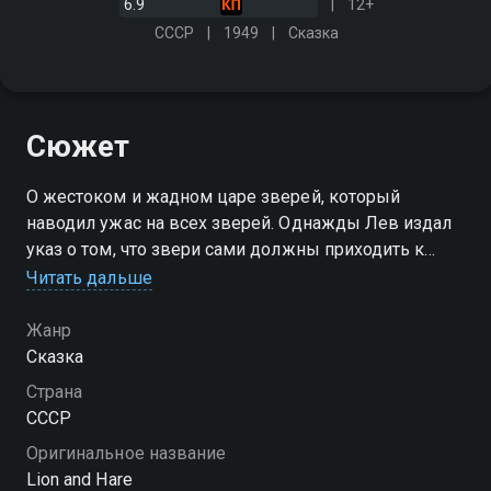
6.9
12+
СССР
1949
Сказка
Сюжет
О жестоком и жадном царе зверей, который
наводил ужас на всех зверей. Однажды Лев издал
указ о том, что звери сами должны приходить к
нему по жребию, а он их будет есть, потому что не
Читать дальше
пристало ему охотиться…
Жанр
Сказка
Страна
СССР
Оригинальное название
Lion and Hare