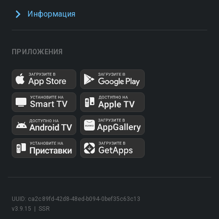
Информация
ПРИЛОЖЕНИЯ
UUID: ca2c89fd-42d8-48ed-b094-0bef35c63c13
v3.9.15
|
SSR