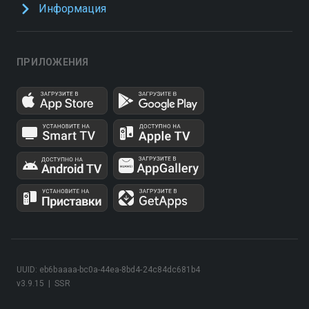
Информация
ПРИЛОЖЕНИЯ
UUID: eb6baaaa-bc0a-44ea-8bd4-24c84dc681b4
v3.9.15
|
SSR