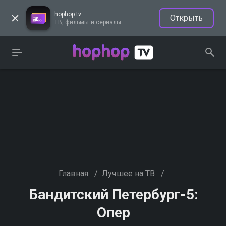
hophop.tv
Открыть
ТВ, фильмы и сериалы
Главная
/
Лучшее на ТВ
/
Бандитский Петербург-5:
Опер