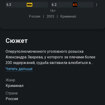
6.3
6.2
16+
Россия
2003
Криминал
Сюжет
Оперуполномоченного уголовного розыска
Александра Зверева, у которого за плечами более
200 задержаний, судьба заставила влюбиться в
корыстную женщину, из-за которой ему пришлось
Читать дальше
связаться с бандитами, пойти на преступление и
сесть в тюрьму
Жанр
Криминал
Страна
Россия