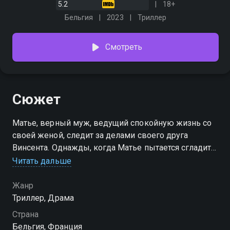
5.2
18+
Бельгия
2023
Триллер
Смотреть
Сюжет
Матье, верный муж, ведущий спокойную жизнь со
своей женой, следит за делами своего друга
Винсента. Однажды, когда Матье пытается сгладить
отношения с последней любовницей Винсента, он
Читать дальше
неожиданно влюбляется в неё
Жанр
Триллер, Драма
Страна
Бельгия, Франция