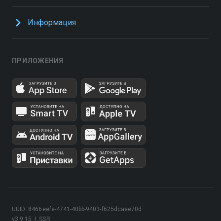
Информация
ПРИЛОЖЕНИЯ
UUID: 8466eefe-4741-40bb-9403-f625dcaee70d
v3.9.15
|
SSR