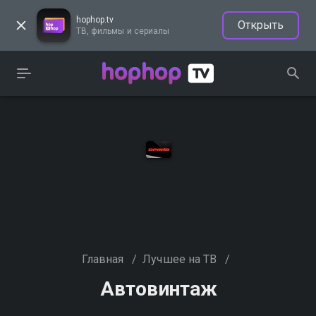
hophop.tv
Открыть
ТВ, фильмы и сериалы
Главная
/
Лучшее на ТВ
/
Автовинтаж