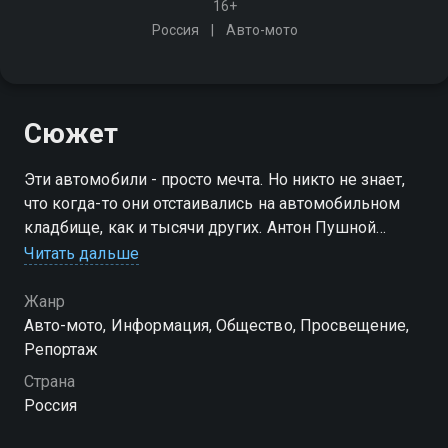
16+
Россия
Авто-мото
Сюжет
Эти автомобили - просто мечта. Но никто не знает,
что когда-то они отстаивались на автомобильном
кладбище, как и тысячи других. Антон Пушной
живёт ради Old Car'ов. Он даёт вторую жизнь
Читать дальше
легендарным ретро-автомобилям со свалок
Жанр
Авто-мото, Информация, Общество, Просвещение,
Репортаж
Страна
Россия