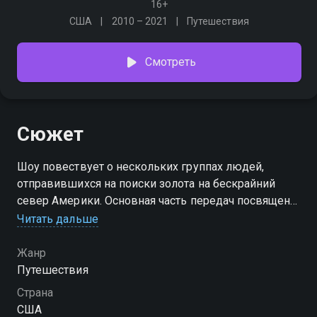
16+
США
2010 – 2021
Путешествия
Смотреть
Сюжет
Шоу повествует о нескольких группах людей,
отправившихся на поиски золота на бескрайний
север Америки. Основная часть передач посвящена
процессу добычи россыпи золота в условиях
Читать дальше
вечной мерзлоты и взаимоотношениям между
участниками
Жанр
Путешествия
Страна
США