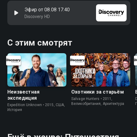
Эфир от 08.08 17:40
Discovery HD
С этим смотрят
Неизвестная
Охотники за старьём
экспедиция
Salvage Hunters • 2011,
D
Великобритания, Архитектура
Expedition Unknown • 2015, США,
История