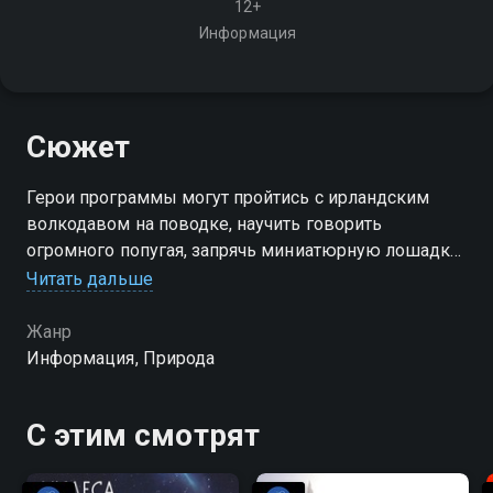
12+
Информация
Сюжет
Герои программы могут пройтись с ирландским
волкодавом на поводке, научить говорить
огромного попугая, запрячь миниатюрную лошадку
и даже средь бела дня увидеть летучую собаку!
Читать дальше
Жанр
Информация, Природа
С этим смотрят