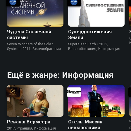
Чудеса Солнечной
Супердостижения
системы
Земли
C
Seven Wonders of the Solar
Supersized Earth • 2012,
System • 2011, Великобритания,
Великобритания, Информация
Информация
Ещё в жанре: Информация
Реванш Вермеера
Отель. Миссия
невыполнима
2017, Франция, Информация