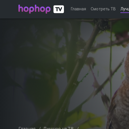
Главная
Смотреть ТВ
Луч
Главная
/
Лучшее на ТВ
/