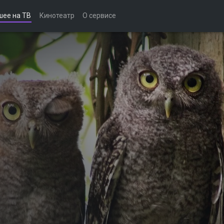
шее на ТВ
Кинотеатр
О сервисе