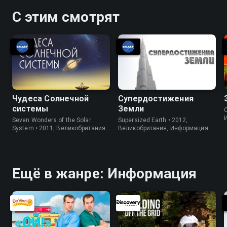
С этим смотрят
Чудеса Солнечной
Супердостижения
системы
Земли
C
Seven Wonders of the Solar
Supersized Earth • 2012,
System • 2011, Великобритания,
Великобритания, Информация
Информация
Ещё в жанре: Информация