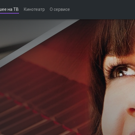
шее на ТВ
Кинотеатр
О сервисе