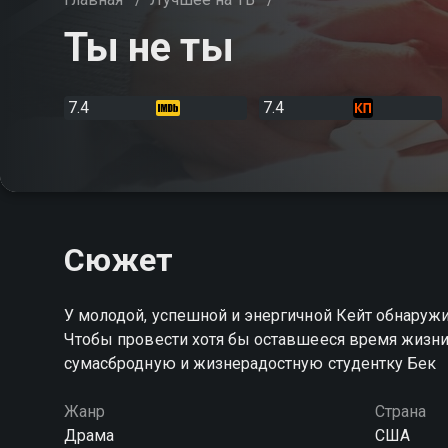
Ты не ты
7.4
7.4
Сюжет
У молодой, успешной и энергичной Кейт обнаруж
Чтобы провести хотя бы оставшееся время жизни к
сумасбродную и жизнерадостную студентку Бек
Жанр
Страна
Драма
США