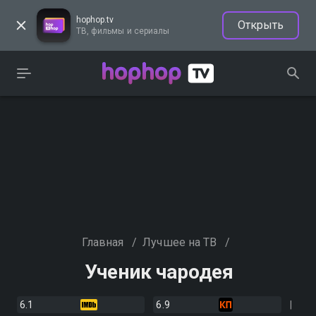
hophop.tv
Открыть
ТВ, фильмы и сериалы
Главная
/
Лучшее на ТВ
/
Ученик чародея
6.1
6.9