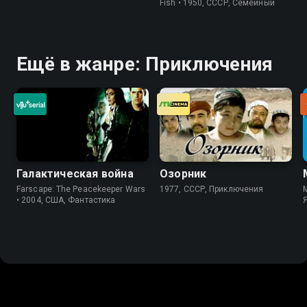
Fish • 1950, СССР, Семейный
Ещё в жанре: Приключения
Галактическая война
Озорник
Farscape: The Peacekeeper Wars
1977, СССР, Приключения
M
• 2004, США, Фантастика