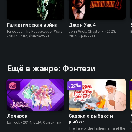
Галактическая война
Джон Уик 4
Farscape: The Peacekeeper Wars
John Wick: Chapter 4 • 2023,
B
• 2004, США, Фантастика
США, Криминал
Ещё в жанре: Фэнтези
Лолирок
Сказка о рыбаке и
рыбке
Lolirock • 2014, США, Семейный
W
The Tale of the Fisherman and the