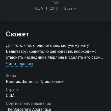
12+
США
2010
Боевик
Сюжет
Для того, чтобы одолеть зло, могучему магу
Бальтазару, хранителю равновесия, необходимо
отыскать наследника Мерлина и сделать его своим
учеником. Но стоило ему встретить мальчика из
Читать дальше
пророчества, как жестокий враг Хорват вырывается
на свободу…
Жанр
Боевик, Фэнтези, Приключения
Страна
США
Оригинальное название
The Sorcerer's Apprentice