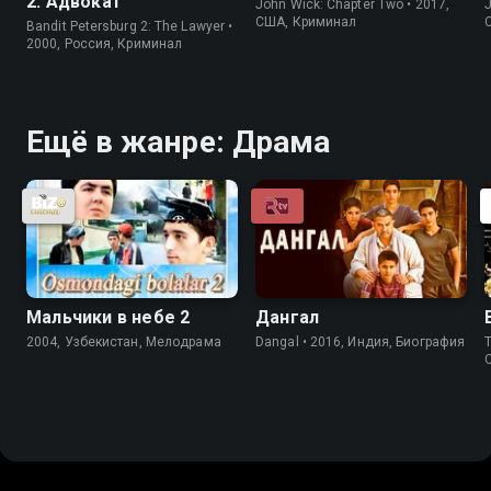
2: Адвокат
John Wick: Chapter Two • 2017,
J
США, Криминал
Bandit Petersburg 2: The Lawyer •
2000, Россия, Криминал
Ещё в жанре: Драма
Мальчики в небе 2
Дангал
2004, Узбекистан, Мелодрама
Dangal • 2016, Индия, Биография
T