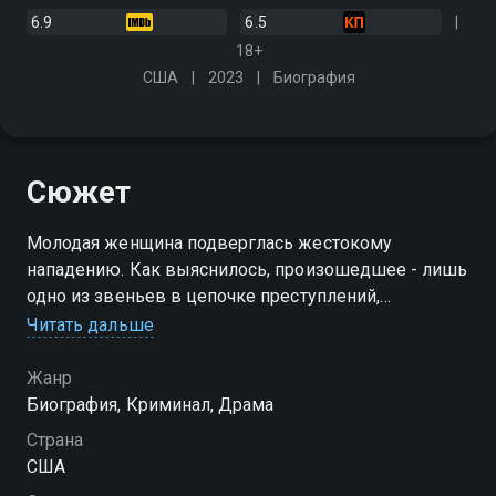
6.9
6.5
18+
США
2023
Биография
Сюжет
Молодая женщина подверглась жестокому
нападению. Как выяснилось, произошедшее - лишь
одно из звеньев в цепочке преступлений,
совершённых серийным убийцей. Виновен ли один
Читать дальше
из подозреваемых, или всё происходящее - это
часть чей-то хитроумной игры?
Жанр
Биография, Криминал, Драма
Страна
США