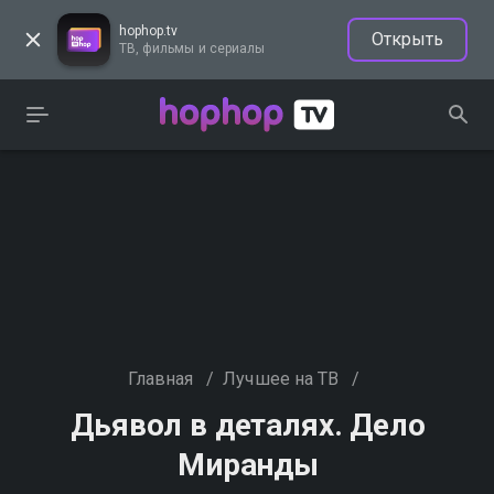
hophop.tv
Открыть
ТВ, фильмы и сериалы
Главная
/
Лучшее на ТВ
/
Дьявол в деталях. Дело
Миранды