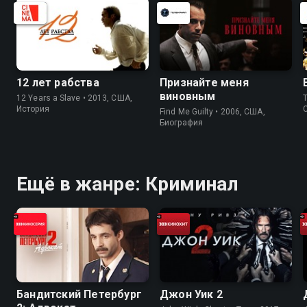
12 лет рабства
Признайте меня
виновным
12 Years a Slave • 2013, США,
T
История
Find Me Guilty • 2006, США,
Биография
Ещё в жанре: Криминал
Бандитский Петербург
Джон Уик 2