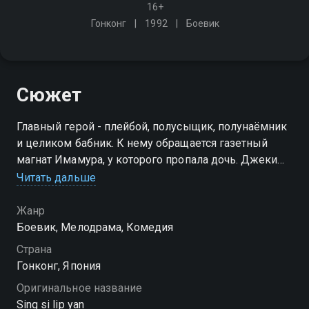
16+
Гонконг
1992
Боевик
Сюжет
Главный герой - плейбой, полусыщик, полунаёмник
и целиком бабник. К нему обращается газетный
магнат Имамура, у которого пропала дочь. Джеки
пробирается на роскошный круизный лайнер, на
Читать дальше
котором разношёрстная банда преступников
держит свою жертву
Жанр
Боевик, Мелодрама, Комедия
Страна
Гонконг, Япония
Оригинальное название
Sing si lip yan