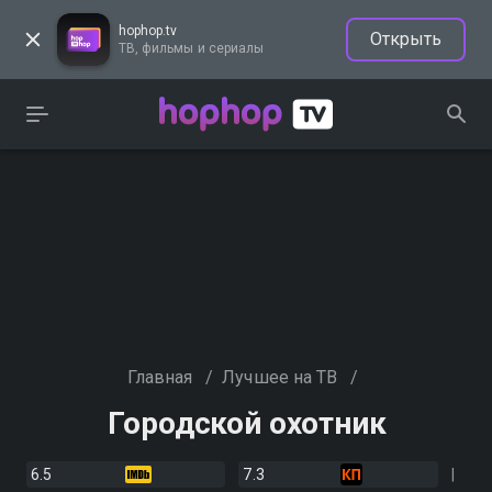
hophop.tv
Открыть
ТВ, фильмы и сериалы
Главная
/
Лучшее на ТВ
/
Городской охотник
6.5
7.3