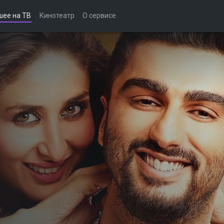
шее на ТВ
Кинотеатр
О сервисе