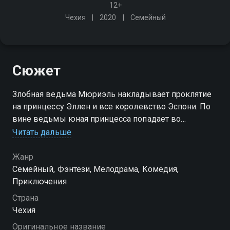
12+
Чехия
2020
Семейный
Сюжет
Злобная ведьма Мюриэль накладывает проклятие
на принцессу Эллен и все королевство Эспони. По
вине ведьмы юная принцесса попадает во
временную петлю и раз за разом проживает своё
Читать дальше
двадцатилетие
Жанр
Семейный, Фэнтези, Мелодрама, Комедия,
Приключения
Страна
Чехия
Оригинальное название