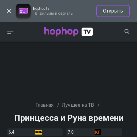
hophop.tv
Открыть
ТВ, фильмы и сериалы
Главная
/
Лучшее на ТВ
/
Принцесса и Руна времени
6.4
7.0