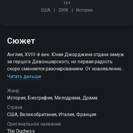
16+
США
2008
История
Сюжет
Англия, XVIII-й век. Юная Джорджина отдана замуж
за герцога Девонширского, но первая радость
скоро сменяется разочарованием. От новоявленной
герцогини требуется лишь одно - родить
Читать дальше
наследника, но благородный лорд не кажется
заботливым мужем
Жанр
История, Биография, Мелодрама, Драма
Страна
США, Великобритания, Италия, Франция
Оригинальное название
The Duchess