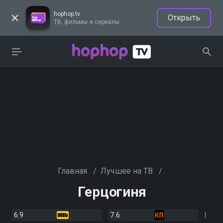
hophop.tv
Открыть
ТВ, фильмы и сериалы
Главная
/
Лучшее на ТВ
/
Герцогиня
6.9
7.6