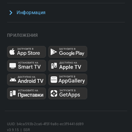
Информация
ПРИЛОЖЕНИЯ
UUID: b4ca593b-2ca6-4f5f-9a8c-ec3f9441dd89
v3.9.15
|
SSR