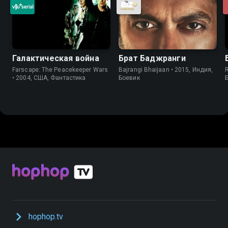
Галактическая война
Брат Баджранги
Farscape: The Peacekeeper Wars
Bajrangi Bhaijaan • 2015, Индия,
R
• 2004, США, Фантастика
Боевик
hophop.tv