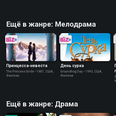
Ещё в жанре: Мелодрама
Принцесса-невеста
День сурка
The Princess Bride • 1987, США,
Groundhog Day • 1993, США,
Фэнтези
Фэнтези
S
Ещё в жанре: Драма