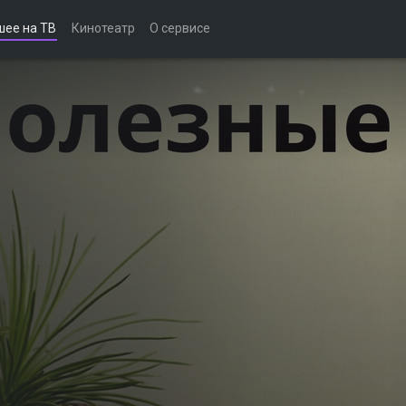
шее на ТВ
Кинотеатр
О сервисе