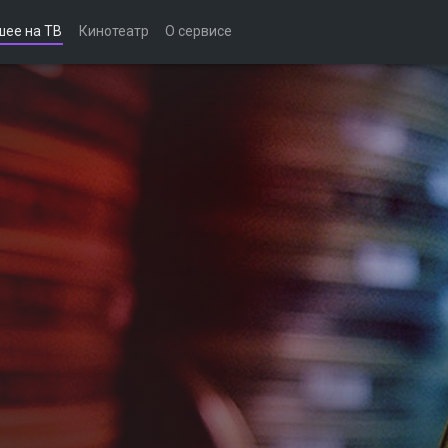
шее на ТВ
Кинотеатр
О сервисе