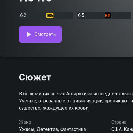
6.2
6.5
Смотреть
Сюжет
В бескрайних снегах Антарктики исследовательс
Учёные, отрезанные от цивилизации, проникают на
существо, жаждущее их крови…
Жанр
Страна
Ужасы, Детектив, Фантастика
США, Кан