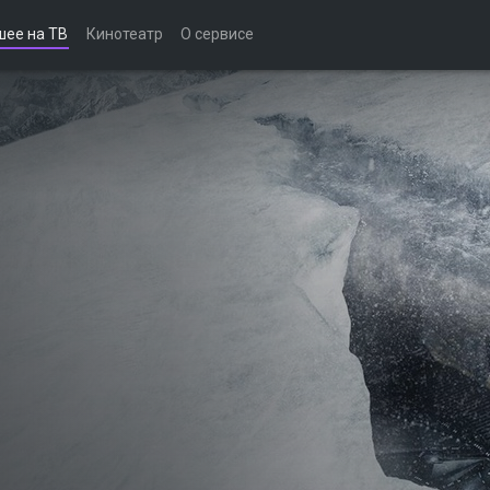
шее на ТВ
Кинотеатр
О сервисе