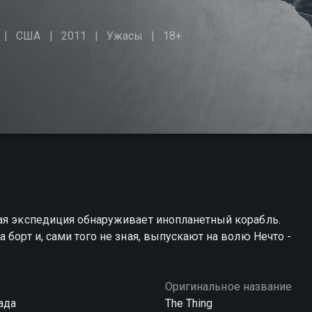
США
2011
Ужасы
18+
кая экспедиция обнаруживает инопланетный корабль.
 борт и, сами того не зная, выпускают на волю Нечто -
Оригинальное название
ада
The Thing