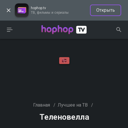
hophop.tv
Открыть
ТВ, фильмы и сериалы
Главная
/
Лучшее на ТВ
/
Теленовелла