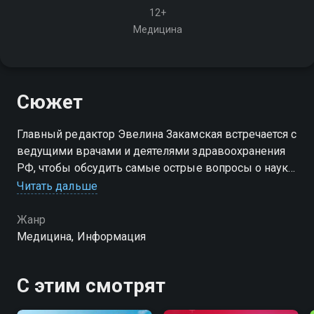
12+
Медицина
Сюжет
Главный редактор Эвелина Закамская встречается с
ведущими врачами и деятелями здравоохранения
РФ, чтобы обсудить самые острые вопросы о науке
и здравоохранении. Присоединяйтесь к дискуссиям
Читать дальше
с экспертами и расширьте свои знания о медицине!
Жанр
Медицина, Информация
С этим смотрят