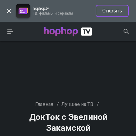
hophop.tv
Открыть
ТВ, фильмы и сериалы
Главная
/
Лучшее на ТВ
/
ДокТок с Эвелиной
Закамской