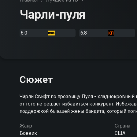
Чарли-пуля
6.0
6.8
Сюжет
Чарли Свифт по прозвищу Пуля - хладнокровный к
от того не решает избавиться конкурент. Избежа
поддержкой бывшей жены бандита, который поги
Жанр
Страна
Боевик
США