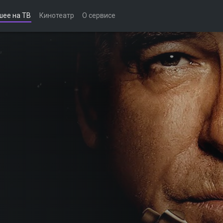
шее на ТВ
Кинотеатр
О сервисе