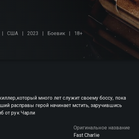
США
2023
Боевик
18+
иллер,который много лет служит своему боссу, пока
вший расправы герой начинает мстить, заручившись
б от рук Чарли
Оригинальное название
Fast Charlie