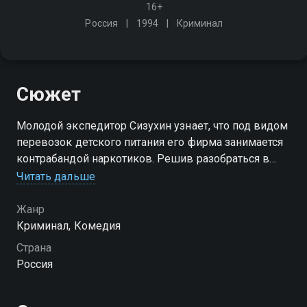
16+
Россия
1994
Криминал
Сюжет
Молодой экспедитор Сизухин узнает, что под видом
перевозок детского питания его фирма занимается
контрабандой наркотиков. Решив разобраться в
этом деле, он начинает борьбу с мафией и
Читать дальше
обращается за помощью к профессиональному вору
по кличке "Вареный"
Жанр
Криминал, Комедия
Страна
Россия