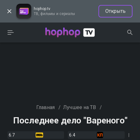
hophop.tv
Открыть
ТВ, фильмы и сериалы
Главная
/
Лучшее на ТВ
/
Последнее дело "Вареного"
6.7
6.4