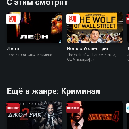
С этим смотрят
Леон
Волк с Уолл-стрит
Leon • 1994, США, Криминал
The Wolf of Wall Street • 2013,
J
США, Биография
Ещё в жанре: Криминал