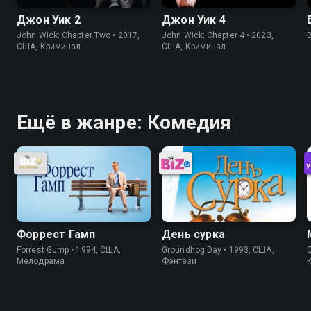
Джон Уик 2
Джон Уик 4
John Wick: Chapter Two • 2017,
John Wick: Chapter 4 • 2023,
B
США, Криминал
США, Криминал
Ещё в жанре: Комедия
Форрест Гамп
День сурка
Forrest Gump • 1994, США,
Groundhog Day • 1993, США,
C
Мелодрама
Фэнтези