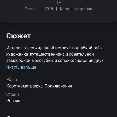
6+
Россия
2018
Короткометражка
Сюжет
История о неожиданной встрече в далёкой тайге
художника-путешественника и обаятельной
землеройки Белозубки, и соприкосновении двух
миров - огромного мира человека и крошечного
Читать дальше
сказочного мира землероек
Жанр
Короткометражка, Приключения
Страна
Россия