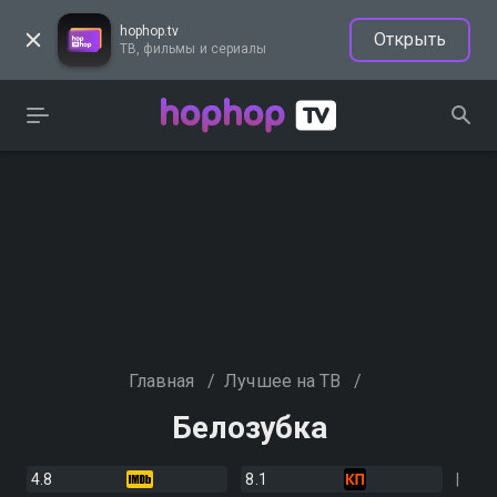
hophop.tv
Открыть
ТВ, фильмы и сериалы
Главная
/
Лучшее на ТВ
/
Белозубка
4.8
8.1