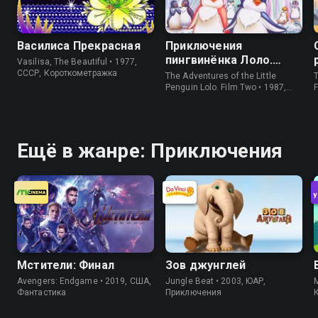
Василиса Прекрасная
Приключения
пингвинёнка Лоло.
Vasilisa, The Beautiful • 1977,
Фильм второй
СССР, Короткометражка
The Adventures of the Little
T
Penguin Lolo. Film Two • 1987,
СССР, Короткометражка
Ещё в жанре: Приключения
Мстители: Финал
Зов джунглей
Avengers: Endgame • 2019, США,
Jungle Beat • 2003, ЮАР,
M
Фантастика
Приключения