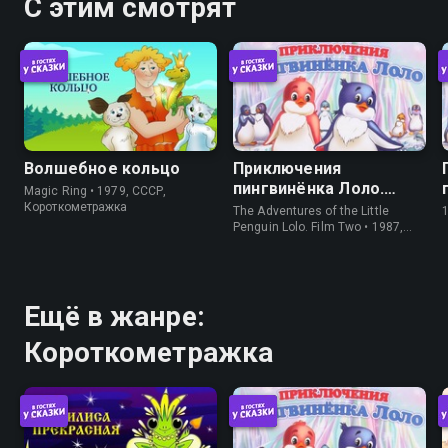
С этим смотрят
Волшебное кольцо
Приключения
пингвинёнка Лоло.
Magic Ring • 1979, СССР,
Фильм второй
Короткометражка
The Adventures of the Little
Penguin Lolo. Film Two • 1987,
СССР, Короткометражка
Ещё в жанре:
Короткометражка