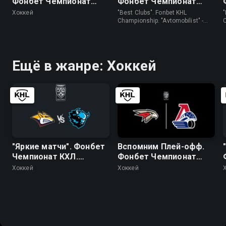
Фонбет Чемпионат
Фонбет Чемпионат
КХЛ. "Авангард" - ЦСКА
КХЛ. "Автомобилист" -
Хоккей
"Best Clubs". Fonbet KHL
"
"Трактор"
Championship. "Avtomobilist" -
"Traktor" • Хоккей
(
Ещё в жанре: Хоккей
"Яркие матчи". Фонбет
Вспомним Плей-офф.
Чемпионат КХЛ.
Фонбет Чемпионат
"Металлург" (Мг) -
КХЛ. Плей-офф. 1/2
Хоккей
Хоккей
"Динамо" (Минск)
финала. "Авангард" -
"Локомотив". 3-й матч