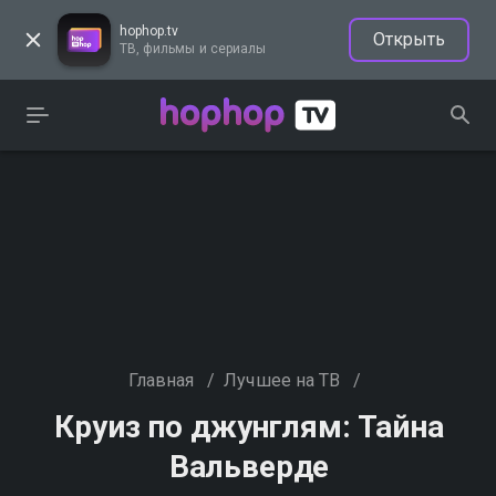
hophop.tv
Открыть
ТВ, фильмы и сериалы
Главная
/
Лучшее на ТВ
/
Круиз по джунглям: Тайна
Вальверде