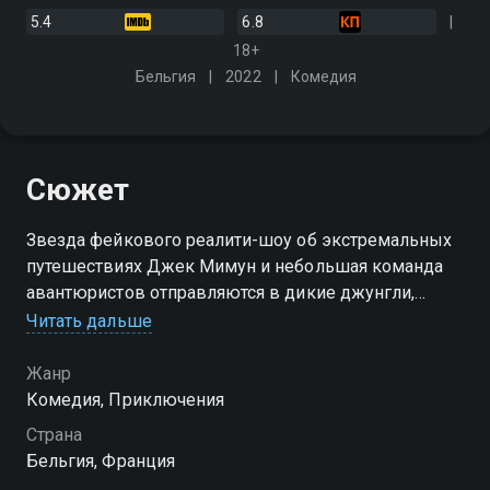
5.4
6.8
18+
Бельгия
2022
Комедия
Сюжет
Звезда фейкового реалити-шоу об экстремальных
путешествиях Джек Мимун и небольшая команда
авантюристов отправляются в дикие джунгли,
чтобы разыскать легендарный пиратский меч
Читать дальше
Жанр
Комедия, Приключения
Страна
Бельгия, Франция