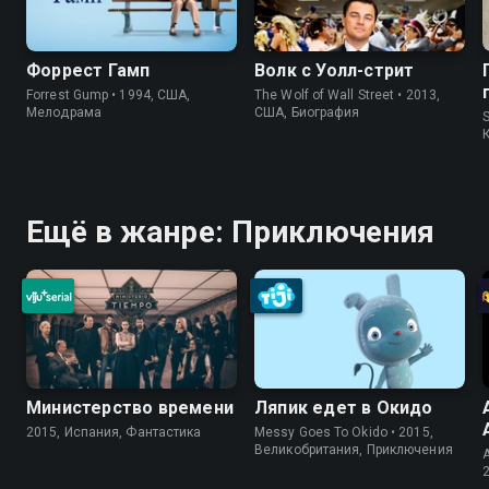
Форрест Гамп
Волк с Уолл-стрит
Forrest Gump • 1994, США,
The Wolf of Wall Street • 2013,
Мелодрама
США, Биография
S
Ещё в жанре: Приключения
Министерство времени
Ляпик едет в Окидо
2015, Испания, Фантастика
Messy Goes To Okido • 2015,
Великобритания, Приключения
A