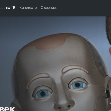
шее на ТВ
Кинотеатр
О сервисе
век